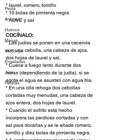
* laurel, romero, tomillo
Pasta
* 10 bolas de pimienta negra
Arroces
* AOVE y sal
Huevos
COCÍNALO:
Masas
* Las judías se ponen en una cacerola 
con una cebolla, una cabeza de ajos, 
Verduras
dos hojas de laurel y sal. 
Ensaladas
* Cuece a fuego lento durante dos 
Jars
horas (dependiendo de la judía), si se 
agota el agua se asustan con agua fría.
Patatas
* En una olla rehoga dos cebollas 
cortadas muy menudas, una cabeza de 
ajos entera, dos hojas de laurel.
* Cuando el sofrito está hecho 
incorpora las perdices cortadas y con 
sal para dorarlas y se le añade romero, 
tomillo y diez bolas de pimienta negra.