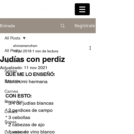
Regístrate
Entrada
All Posts
elviramenchen
All Posts
18 jul 2018
1 min de lectura
Judías con perdiz
Aperitivos
Actualizado:
11 nov 2021
Salsas
QUE ME LO ENSEÑÓ:
Entrantes
Marián, mi hermana
Carnes
CON ESTO:
Pescados
* 3/4 de judías blancas
* 2 perdices de campo
Dulces
* 3 cebollas
Sopas
* 2 cabezas de ajo
* 1 vaso de vino blanco
Legumbres