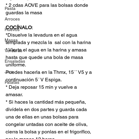
* 2 cdas AOVE para las bolsas donde 
Pasta
guardas la masa 
Arroces
COCÍNALO
:
Huevos
*Disuelve la levadura en el agua 
Masas
templada y mezcla la  sal con la harina 
* Vierte el agua en la harina y amasa 
Verduras
hasta que quede una bola de masa 
Ensaladas
uniforme.
Jars
Puedes hacerla en la Thmx, 15´´ V5 y a 
continuación 5´ V Espiga.
Patatas
* Deja reposar 15 min y vuelve a 
amasar.
* Si haces la cantidad más pequeña, 
divídela en dos partes y guarda cada 
una de ellas en unas bolsas para 
congelar untadas con aceite de oliva, 
cierra la bolsa y ponlas en el frigorífico, 