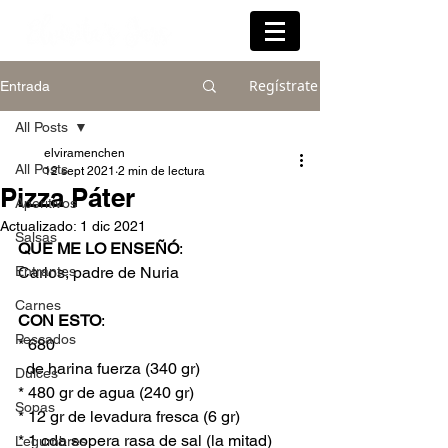
Regístrate
Entrada
All Posts
elviramenchen
All Posts
12 sept 2021
2 min de lectura
Pizza Páter
Aperitivos
Actualizado:
1 dic 2021
Salsas
QUE ME LO ENSEÑÓ
:
Entrantes
Carlos, padre de Nuria
Carnes
CON ESTO
:
Pescados
* 680 
  de harina fuerza (340 gr)
Dulces
* 480 gr de agua (240 gr)
Sopas
* 12 gr de levadura fresca (6 gr)
* 1 cda sopera rasa de sal (la mitad)
Legumbres