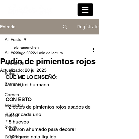
Regístrate
Entrada
All Posts
elviramenchen
All Posts
22 ago 2022
1 min de lectura
Pudín de pimientos rojos
Aperitivos
Actualizado:
20 jul 2023
Salsas
QUE ME LO ENSEÑÓ
:
Entrantes
Marián, mi hermana
Carnes
CON ESTO
:
Pescados
* 2 botes de pimientos rojos asados de 
250 gr cada uno
Dulces
* 8 huevos 
Sopas
* salmón ahumado para decorar
* 100 gr de nata líquida
Legumbres