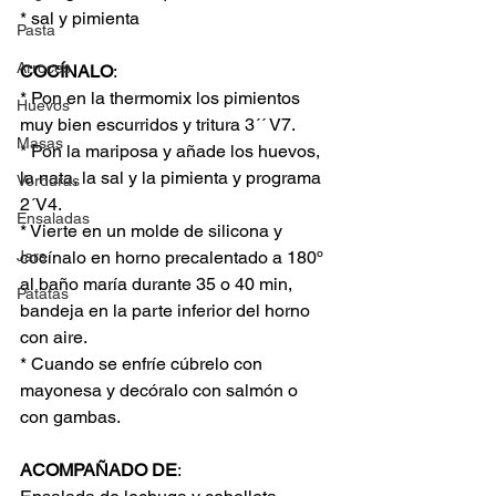
* sal y pimienta
Pasta
Arroces
COCÍNALO
:
* Pon en la thermomix los pimientos 
Huevos
muy bien escurridos y tritura 3´´ V7.
Masas
* Pon la mariposa y añade los huevos, 
la nata, la sal y la pimienta y programa 
Verduras
2´V4.
Ensaladas
* Vierte en un molde de silicona y 
Jars
cocínalo en horno precalentado a 180º 
al baño maría durante 35 o 40 min, 
Patatas
bandeja en la parte inferior del horno 
con aire.
* Cuando se enfríe cúbrelo con 
mayonesa y decóralo con salmón o 
con gambas.
ACOMPAÑADO DE
: