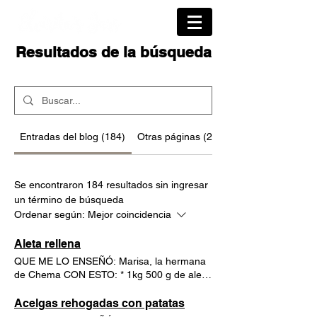
Resultados de la búsqueda
Entradas del blog (184)
Otras páginas (24)
Se encontraron 184 resultados sin ingresar
un término de búsqueda
Ordenar según:
Mejor coincidencia
Aleta rellena
QUE ME LO ENSEÑÓ: Marisa, la hermana
de Chema CON ESTO: * 1kg 500 g de aleta
de ternera * 200 gr de ternera y 100 gr de
cerdo, ambas picadas * 2 salchichas frescas
Acelgas rehogadas con patatas
* 1 tortilla francesa de tres huevos * 3