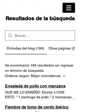
Resultados de la búsqueda
Entradas del blog (184)
Otras páginas (24)
Se encontraron 184 resultados sin ingresar
un término de búsqueda
Ordenar según:
Mejor coincidencia
Ensalada de pollo con manzana
QUE ME LO ENSEÑÓ: Elvirita´s CON
ESTO: * 1 pechuga de pollo * 2 manzanas *
2 cogollos de lechuga * salsa rosa * sal Para
el caldo * 2 zanahorias * 1 puerro *
Fiambre de lomo de cerdo ibérico
chorreón de aceite, sal COCÍNALO: * Cuece