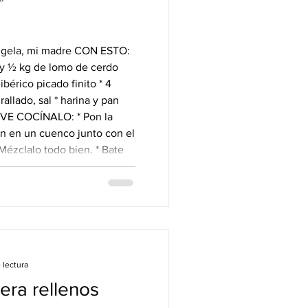
ela, mi madre CON ESTO:
 y ½ kg de lomo de cerdo
ibérico picado finito * 4
rallado, sal * harina y pan
Pon la
ón en un cuenco junto con el
 Mézclalo todo bien. * Bate
rpora el pan rallado y la sal.
bolas, aplástalas formando
 lectura
nera rellenos