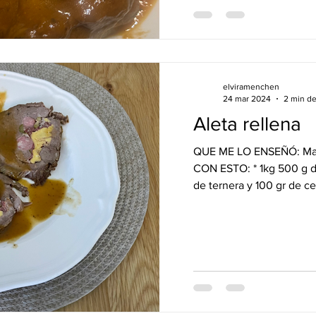
elviramenchen
24 mar 2024
2 min de
Aleta rellena
QUE ME LO ENSEÑÓ: Mar
CON ESTO: * 1kg 500 g de
de ternera y 100 gr de ce