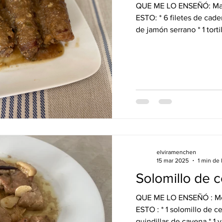
QUE ME LO ENSEÑÓ: Mar
ESTO: * 6 filetes de cade
de jamón serrano * 1 torti
elviramenchen
15 mar 2025
1 min de 
Solomillo de ce
QUE ME LO ENSEÑÓ : Merc
ESTO : * 1 solomillo de ce
guindillas de cayena * 1 v