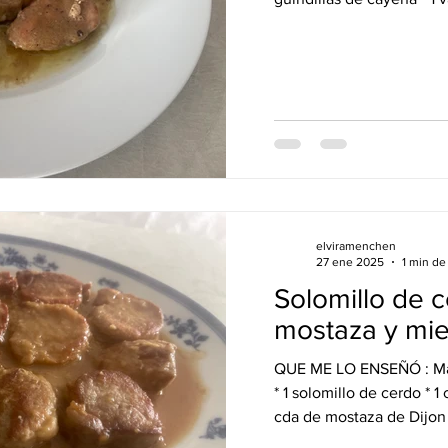
elviramenchen
27 ene 2025
1 min de
Solomillo de 
mostaza y mie
QUE ME LO ENSEÑÓ : Matilde, 
* 1 solomillo de cerdo * 1 
cda de mostaza de Dijon *