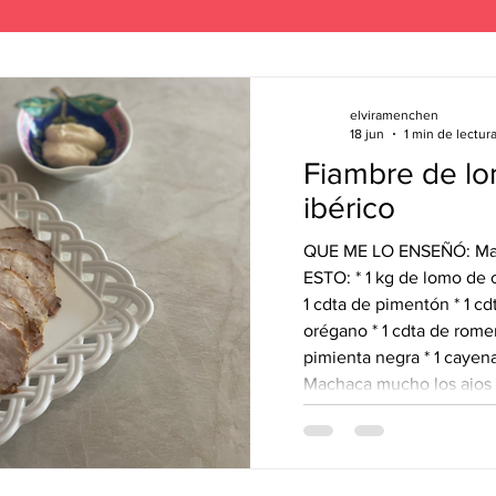
elviramenchen
18 jun
1 min de lectur
Fiambre de l
ibérico
QUE ME LO ENSEÑÓ: Mar
ESTO: * 1 kg de lomo de 
1 cdta de pimentón * 1 cd
orégano * 1 cdta de romer
pimienta negra * 1 cayena * AOVE
Machaca mucho los ajos 
especias restantes junto 
carne con la mezcla y po
* Precalienta el horno a 
durante 45 