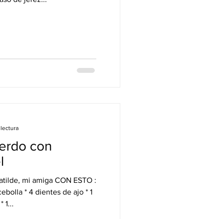
 lectura
cerdo con
l
mi amiga CON ESTO :
cebolla * 4 dientes de ajo * 1
 1...