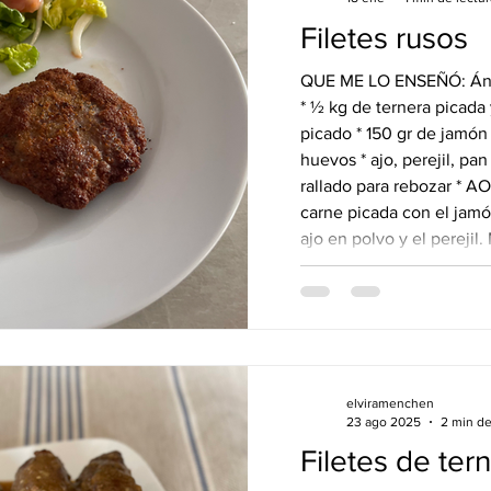
Filetes rusos
QUE ME LO ENSEÑÓ: Áng
* ½ kg de ternera picada
picado * 150 gr de jamón 
huevos * ajo, perejil, pan 
rallado para rebozar * AOVE COCÍNALO: * 
carne picada con el jam
ajo en polvo y el perejil.
los huevos y añade. * Inco
Vuelve a mezclar. * Haz 
filetes, enharina
elviramenchen
23 ago 2025
2 min de
Filetes de ter