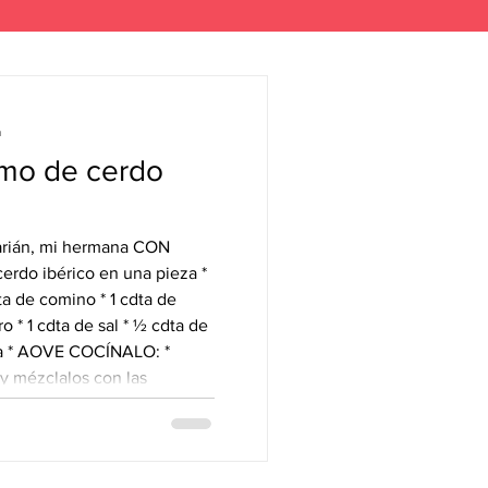
a
omo de cerdo
ián, mi hermana CON
cerdo ibérico en una pieza *
ta de comino * 1 cdta de
o * 1 cdta de sal * ½ cdta de
 COCÍNALO: *
y mézclalos con las
con el aceite. * Unta la
nla en una fuente de horno.
200º y hornea la carne
min. ACOMPAÑADO DE: Patata c