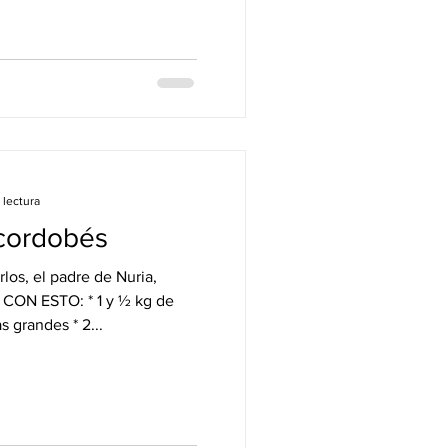
 lectura
 cordobés
s, el padre de Nuria,
 CON ESTO: * 1 y ½ kg de
s grandes * 2...