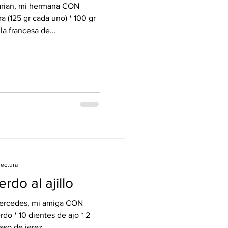
ian, mi hermana CON
ra (125 gr cada uno) * 100 gr
lla francesa de...
lectura
rdo al ajillo
edes, mi amiga CON
rdo * 10 dientes de ajo * 2
aso de jerez...