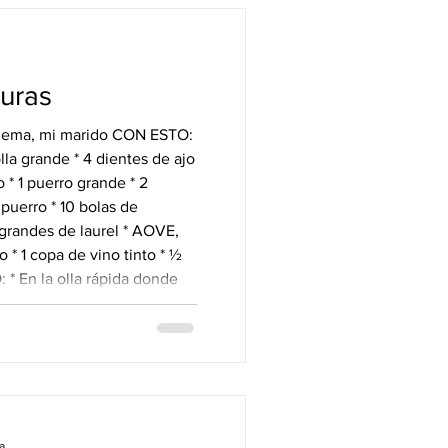
duras
ema, mi marido CON ESTO:
bolla grande * 4 dientes de ajo
o * 1 puerro grande * 2
puerro * 10 bolas de
 grandes de laurel * AOVE,
o * 1 copa de vino tinto * ½
* En la olla rápida donde
rreón de aceite y sofríe el
o. Reserva. * Corta la
a
a