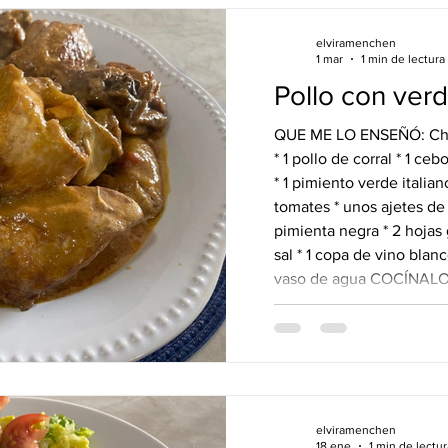
elviramenchen
1 mar
1 min de lectura
Pollo con ver
QUE ME LO ENSEÑÓ: Ch
* 1 pollo de corral * 1 ce
* 1 pimiento verde italian
tomates * unos ajetes de 
pimienta negra * 2 hojas
sal * 1 copa de vino blanc
vaso de agua COCÍNALO: 
vas a cocinar echa un cho
pollo una vez salpimentad
cebolla en juliana, mach
elviramenchen
18 ene
1 min de lectur