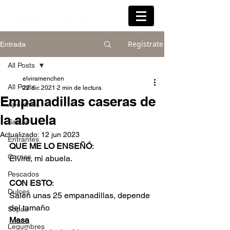
Regístrate
Entrada
All Posts
elviramenchen
All Posts
22 dic 2021
2 min de lectura
Empanadillas caseras de
Aperitivos
la abuela
Salsas
Actualizado:
12 jun 2023
Entrantes
QUE ME LO ENSEÑÓ
:
Carnes
Elvira, mi abuela.
Pescados
CON ESTO
:
Dulces
Salen unas 25 empanadillas, depende 
del tamaño
Sopas
Masa
Legumbres