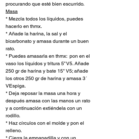
procurando que esté bien escurrido.
Masa
* Mezcla todos los líquidos, puedes 
hacerlo en thmx.
* Añade la harina, la sal y el 
bicarbonato y amasa durante un buen 
rato. 
* Puedes amasarla en thmx:  pon en el 
vaso los líquidos y tritura 5” V5. Añade 
250 gr de harina y bate 15" V5; añade 
los otros 250 gr de harina y amasa 3´ 
VEspiga.
* Deja reposar la masa una hora y 
después amasa con las manos un rato 
y a continuación extiéndela con un 
rodillo.
* Haz círculos con el molde y pon el 
relleno.
* Cierra la empanadilla y con un 