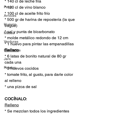
* 140 cl de leche fría
Pasta
* 120 cl de vino blanco 
* 100 cl de aceite frito frío 
Arroces
* 500 gr de harina de repostería (la que 
Huevos
trague)
* sal y punta de bicarbonato
Masas
* molde metálico redondo de 12 cm
Verduras
* 1 huevo para pintar las empanadillas
Relleno
Ensaladas
* 6 latas de bonito natural de 80 gr 
Jars
cada una
Patatas
* 3 huevos cocidos
* tomate frito, al gusto, para darle color 
al relleno
* una pizca de sal
COCÍNALO
:
Relleno
* Se mezclan todos los ingredientes 