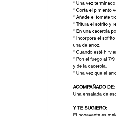
* Una vez terminado e
* Corta el pimiento v
* Añade el tomate tr
* Tritura el sofrito y 
* En una cacerola po
* Incorpora el sofrit
una de arroz.
* Cuando esté hirvien
* Pon el fuego al 7/9
y de la cacerola.
* Una vez que el arr
ACOMPAÑADO DE
:
Una ensalada de esc
Y TE SUGIERO
:
El bogavante es mejo