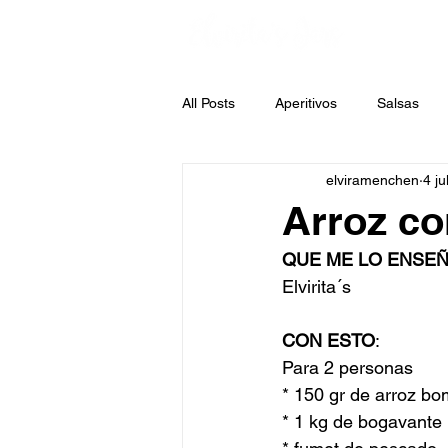
All Posts
Aperitivos
Salsas
elviramenchen
4 ju
Sopas
Legumbres
Past
Arroz co
QUE ME LO ENSE
Ensaladas
Jars
Patatas
Elvirita´s
CON ESTO
:
Para 2 personas
* 150 gr de arroz bo
* 1 kg de bogavante