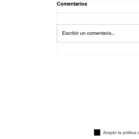
Comentarios
Escribir un comentario...
Arroz blanco lavado
Acepto la política