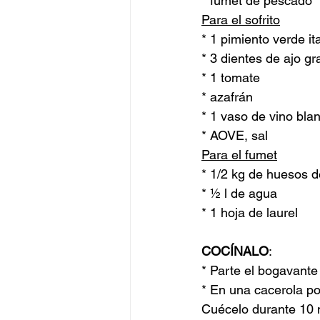
* fumet de pescado
Para el sofrito
* 1 pimiento verde it
* 3 dientes de ajo g
* 1 tomate 
* azafrán
* 1 vaso de vino bla
* AOVE, sal
Para el fumet
* 1/2 kg de huesos 
* ½ l de agua
* 1 hoja de laurel
COCÍNALO
:
* Parte el bogavante
* En una cacerola pon
Cuécelo durante 10 