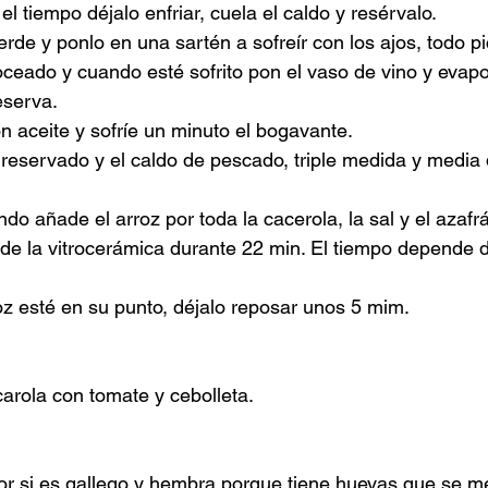
l tiempo déjalo enfriar, cuela el caldo y resérvalo.
erde y ponlo en una sartén a sofreír con los ajos, todo pi
oceado y cuando esté sofrito pon el vaso de vino y evapo
reserva.
n aceite y sofríe un minuto el bogavante.
o reservado y el caldo de pescado, triple medida y media 
do añade el arroz por toda la cacerola, la sal y el azafr
 de la vitrocerámica durante 22 min. El tiempo depende d
oz esté en su punto, déjalo reposar unos 5 mim.
arola con tomate y cebolleta.
r si es gallego y hembra porque tiene huevas que se me