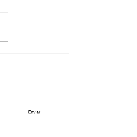
z blanco con tortilla y
te
Enviar