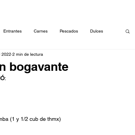
RECETAS
CÓMO EMBOTAR
ABOUT
CONTACTO
BU
Entrantes
Carnes
Pescados
Dulces
l 2022
2 min de lectura
a
Arroces
Huevos
Masas
Verduras
n bogavante
ÑÓ
:
mba (1 y 1/2 cub de thmx)