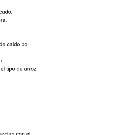
cado. 
ra.
de caldo por 
án.
el tipo de arroz 
zclan con el 