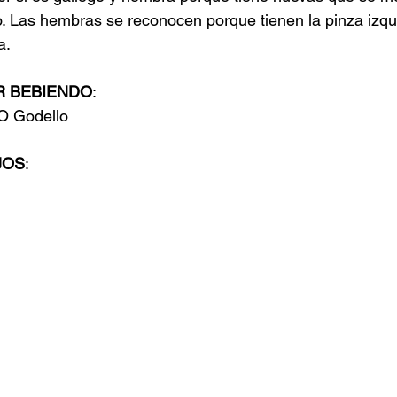
to. Las hembras se reconocen porque tienen la pinza izq
a.
R BEBIENDO
:
O Godello
JOS
: