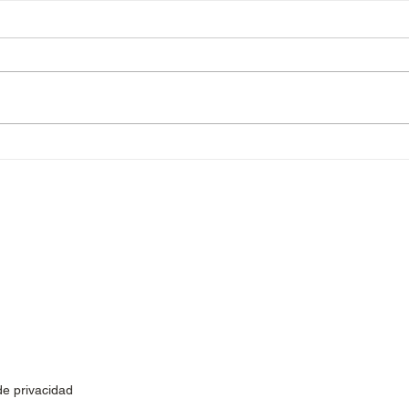
Arroz con verduras en olla
Arro
rápida
toma
Subscríbete a nuestras novedades
 de privacidad