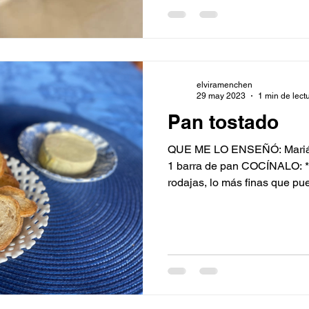
sobrante. * Y por último pásalo por pan rall
apretándolo bien para que p
elviramenchen
29 may 2023
1 min de lect
Pan tostado
QUE ME LO ENSEÑÓ: Mariá
1 barra de pan COCÍNALO: * 
rodajas, lo más finas que pue