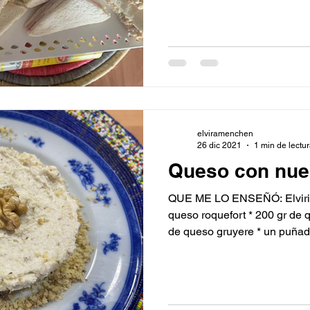
elviramenchen
26 dic 2021
1 min de lectu
Queso con nue
QUE ME LO ENSEÑÓ: Elvirit
queso roquefort * 200 gr de 
de queso gruyere * un puñado