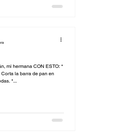
ado,
egue perfectamente. * Pu
ura
n, mi hermana CON ESTO: *
Corta la barra de pan en
das. *...