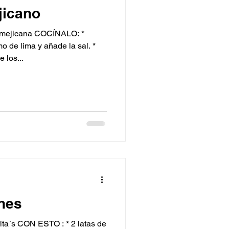
jicano
ejicana COCÍNALO: *
 de lima y añade la sal. *
 los...
ones
latas de