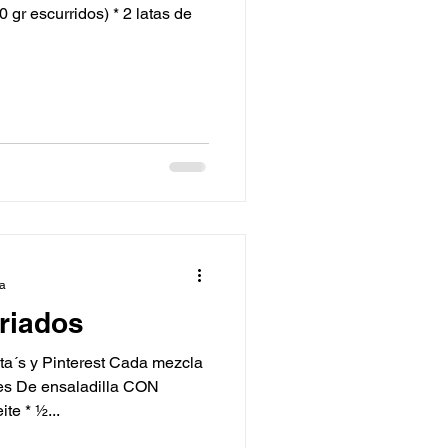
 gr escurridos) * 2 latas de
ra
riados
´s y Pinterest Cada mezcla
es De ensaladilla CON
te * ½...