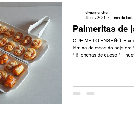
elviramenchen
19 nov 2021
1 min de lectu
Palmeritas de 
QUE ME LO ENSEÑÓ: Elviri
lámina de masa de hojaldre 
* 6 lonchas de queso * 1 huev
Subscríbete a nuestras novedades