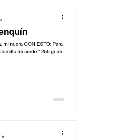
ra
menquín
 mi nuera CON ESTO: Para
olomillo de cerdo * 250 gr de
ura