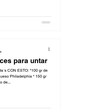
ra
ces para untar
a´s CON ESTO: *100 gr de
queso Philadelphia * 150 gr
 de...