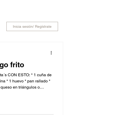
SCAR
Inicia sesión/ Regístrate
o frito
cuña de
na * 1 huevo * pan rallado *
, aproximadamente. *
 recipiente pon harina de
eso. * En otro recipiente bate
o, habiendo quitado la harina