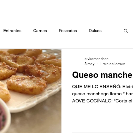
RECETAS
CÓMO EMBOTAR
ABOUT
CONTACTO
BU
Entrantes
Carnes
Pescados
Dulces
a
Arroces
Huevos
Masas
Verduras
elviramenchen
3 may
1 min de lectura
Queso mancheg
QUE ME LO ENSEÑÓ: Elvirita´s CON ESTO: * 1 
queso manchego tierno * hari
AOVE COCÍNALO: *Corta el queso en triángulos o
cuadrados de 1 cm de grosor
Comienza el rebozado: en un
trigo y cubre los trozos de qu
el huevo e incorpora el ques