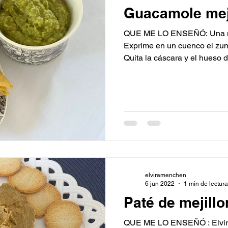
Guacamole me
QUE ME LO ENSEÑÓ: Una m
Exprime en un cuenco el zumo
Quita la cáscara y el hueso de
elviramenchen
6 jun 2022
1 min de lectura
Paté de mejill
QUE ME LO ENSEÑÓ : Elvirita´s CON ESTO : * 2 