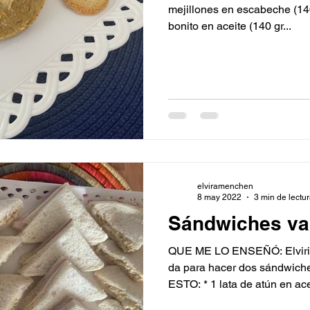
mejillones en escabeche (140
bonito en aceite (140 gr...
elviramenchen
8 may 2022
3 min de lectu
Sándwiches va
QUE ME LO ENSEÑÓ: Elvirita
da para hacer dos sándwich
ESTO: * 1 lata de atún en acei