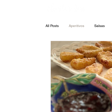
All Posts
Aperitivos
Salsas
Sopas
Legumbres
Past
Ensaladas
Jars
Patatas