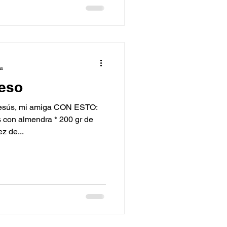
ra
eso
sús, mi amiga CON ESTO:
 con almendra * 200 gr de
z de...