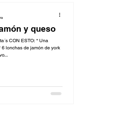
ra
jamón y queso
ta´s CON ESTO: * Una
* 6 lonchas de jamón de york
o...