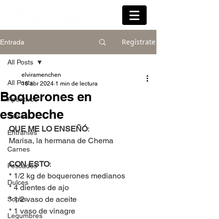
Regístrate
Entrada
All Posts
elviramenchen
All Posts
16 abr 2024
1 min de lectura
Boquerones en
Aperitivos
escabeche
Salsas
QUE ME LO ENSEÑÓ
:
Entrantes
Marisa, la hermana de Chema
Carnes
CON ESTO
:
Pescados
* 1/2 kg de boquerones medianos
Dulces
* 4 dientes de ajo
* 1/2 vaso de aceite
Sopas
* 1 vaso de vinagre
Legumbres