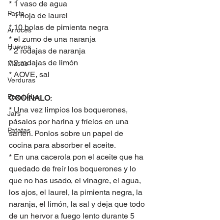
* 1 vaso de agua
Pasta
* 1 hoja de laurel
* 10 bolas de pimienta negra
Arroces
* el zumo de una naranja
Huevos
* 2 rodajas de naranja
* 2 rodajas de limón
Masas
* AOVE, sal
Verduras
Ensaladas
COCÍNALO
:
* Una vez limpios los boquerones, 
Jars
pásalos por harina y fríelos en una 
Patatas
sartén. Ponlos sobre un papel de 
cocina para absorber el aceite.
* En una cacerola pon el aceite que ha 
quedado de freír los boquerones y lo 
que no has usado, el vinagre, el agua, 
los ajos, el laurel, la pimienta negra, la 
naranja, el limón, la sal y deja que todo 
de un hervor a fuego lento durante 5 