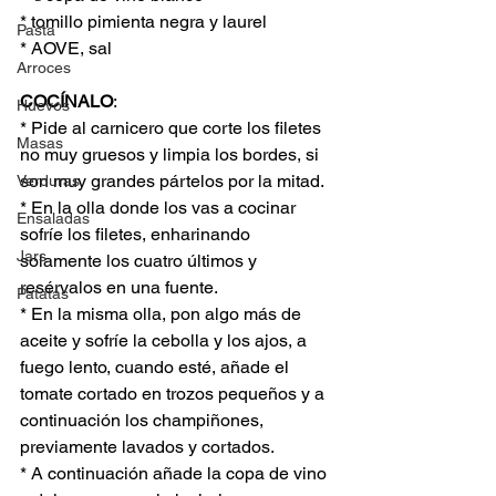
* tomillo pimienta negra y laurel
Pasta
* AOVE, sal
Arroces
COCÍNALO
:
Huevos
* Pide al carnicero que corte los filetes 
Masas
no muy gruesos y limpia los bordes, si 
son muy grandes pártelos por la mitad.
Verduras
* En la olla donde los vas a cocinar 
Ensaladas
sofríe los filetes, enharinando 
Jars
solamente los cuatro últimos y 
resérvalos en una fuente.
Patatas
* En la misma olla, pon algo más de 
aceite y sofríe la cebolla y los ajos, a 
fuego lento, cuando esté, añade el 
tomate cortado en trozos pequeños y a 
continuación los champiñones, 
previamente lavados y cortados.
* A continuación añade la copa de vino 