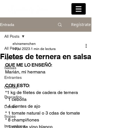
Regístrate
Entrada
All Posts
elviramenchen
All Posts
10 jul 2023
1 min de lectura
Filetes de ternera en salsa
Aperitivos
QUE ME LO ENSEÑÓ
:
Salsas
Marián, mi hermana
Entrantes
CON ESTO
:
Carnes
*1 kg de filetes de cadera de ternera
Pescados
* 1 cebolla 
* 4 dientes de ajo
Dulces
* 1 tomate natural o 3 cdas de tomate
Sopas
* 8 champiñones
Legumbres
* 1 copa de vino blanco