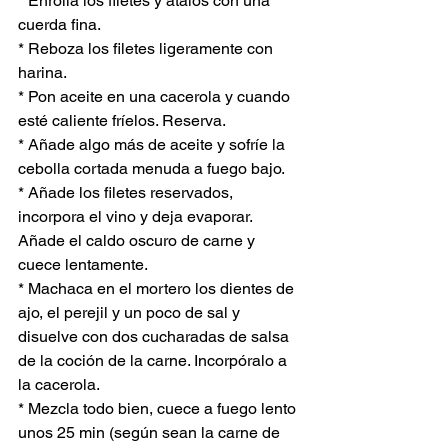
* Enrolla los filetes y átalos con una 
cuerda fina.
* Reboza los filetes ligeramente con 
harina.
* Pon aceite en una cacerola y cuando 
esté caliente fríelos. Reserva.
* Añade algo más de aceite y sofríe la 
cebolla cortada menuda a fuego bajo.
* Añade los filetes reservados, 
incorpora el vino y deja evaporar. 
Añade el caldo oscuro de carne y 
cuece lentamente.
* Machaca en el mortero los dientes de 
ajo, el perejil y un poco de sal y 
disuelve con dos cucharadas de salsa 
de la coción de la carne. Incorpóralo a 
la cacerola.
* Mezcla todo bien, cuece a fuego lento 
unos 25 min (según sean la carne de 