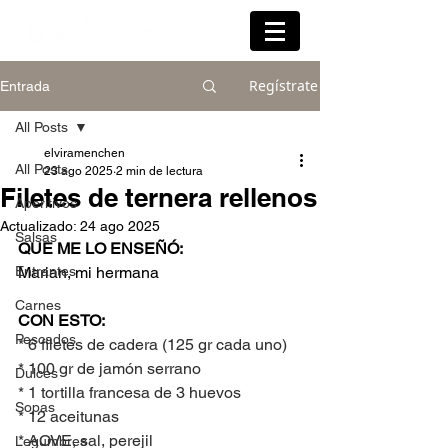
Regístrate
Entrada
All Posts
elviramenchen
All Posts
23 ago 2025
2 min de lectura
Filetes de ternera rellenos
Aperitivos
Actualizado:
24 ago 2025
Salsas
QUE ME LO ENSEÑÓ:
Entrantes
Marian, mi hermana
Carnes
CON ESTO:
Pescados
* 6 filetes de cadera (125 gr cada uno)
* 100 gr de jamón serrano
Dulces
* 1 tortilla francesa de 3 huevos
Sopas
* 12 aceitunas
* AOVE, sal, perejil
Legumbres