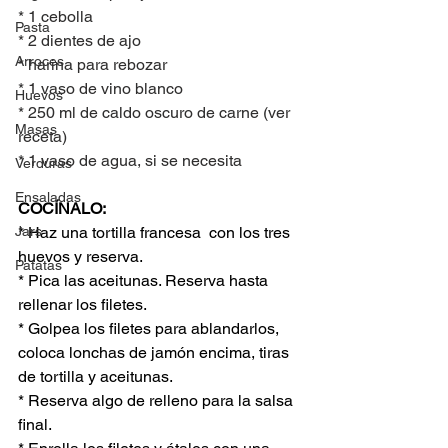
* 1 cebolla
Pasta
* 2 dientes de ajo
Arroces
* harina para rebozar
* 1 vaso de vino blanco
Huevos
* 250 ml de caldo oscuro de carne (ver 
Masas
receta)
* 1 vaso de agua, si se necesita
Verduras
Ensaladas
COCÍNALO:
Jars
* Haz una tortilla francesa  con los tres 
huevos y reserva.
Patatas
* Pica las aceitunas. Reserva hasta 
rellenar los filetes.
* Golpea los filetes para ablandarlos, 
coloca lonchas de jamón encima, tiras 
de tortilla y aceitunas.
* Reserva algo de relleno para la salsa 
final.