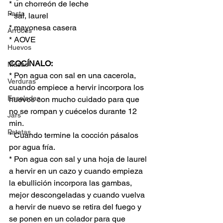
* un chorreón de leche
Pasta
* sal, laurel
* mayonesa casera
Arroces
* AOVE
Huevos
COCÍNALO:
Masas
* Pon agua con sal en una cacerola, 
Verduras
cuando empiece a hervir incorpora los 
Ensaladas
huevos con mucho cuidado para que 
no se rompan y cuécelos durante 12 
Jars
min.
Patatas
* Cuando termine la cocción pásalos 
por agua fría.
* Pon agua con sal y una hoja de laurel 
a hervir en un cazo y cuando empieza 
la ebullición incorpora las gambas, 
mejor descongeladas y cuando vuelva 
a hervir de nuevo se retira del fuego y 
se ponen en un colador para que 