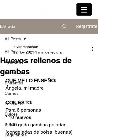
Regístrate
Entrada
All Posts
elviramenchen
All Posts
22 nov 2021
1 min de lectura
Huevos rellenos de
Aperitivos
gambas
Salsas
QUE ME LO ENSEÑÓ:
Entrantes
Ángela, mi madre
Carnes
CON ESTO: 
Pescados
Para 6 personas
Dulces
* 10 huevos
* 300 gr de gambas peladas 
Sopas
(congeladas de bolsa, buenas)
Legumbres