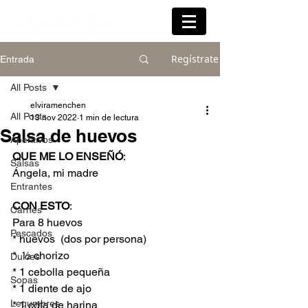
Regístrate
Entrada
All Posts
elviramenchen
All Posts
13 nov 2022
1 min de lectura
Salsa de huevos
Aperitivos
QUE ME LO ENSEÑÓ
:
Salsas
Ángela, mi madre
Entrantes
CON ESTO
:
Carnes
Para 8 huevos
Pescados
* huevos  (dos por persona)
*  ½ chorizo 
Dulces
* 1 cebolla pequeña
Sopas
* 1 diente de ajo
Legumbres
* 1 cdta de harina