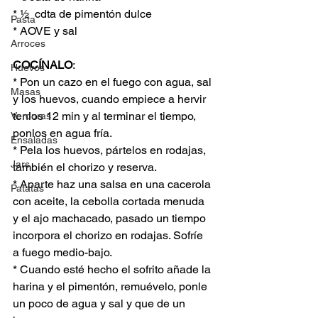
* ½  cdta de pimentón dulce 
Pasta
* AOVE y sal
Arroces
COCÍNALO
:
Huevos
* Pon un cazo en el fuego con agua, sal 
Masas
y los huevos, cuando empiece a hervir 
tenlos 12 min y al terminar el tiempo, 
Verduras
ponlos en agua fría.
Ensaladas
* Pela los huevos, pártelos en rodajas, 
Jars
también el chorizo y reserva.
* Aparte haz una salsa en una cacerola 
Patatas
con aceite, la cebolla cortada menuda 
y el ajo machacado, pasado un tiempo 
incorpora el chorizo en rodajas. Sofríe 
a fuego medio-bajo. 
* Cuando esté hecho el sofrito añade la 
harina y el pimentón, remuévelo, ponle 
un poco de agua y sal y que de un 