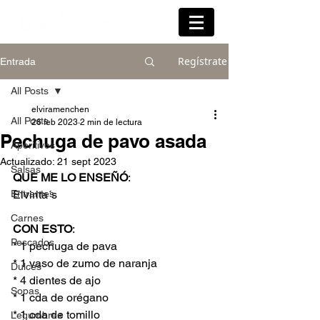
Regístrate
Entrada
All Posts
elviramenchen
All Posts
26 feb 2023
2 min de lectura
Pechuga de pavo asada
Aperitivos
Actualizado:
21 sept 2023
Salsas
QUE ME LO ENSEÑÓ
:
Entrantes
Elvirita´s
Carnes
CON ESTO
:
Pescados
* 1 pechuga de pava
* 1 vaso de zumo de naranja
Dulces
* 4 dientes de ajo
Sopas
* 1 cda de orégano
* 1 cda de tomillo
Legumbres