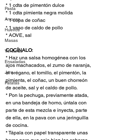
* 1 cdta de pimentón dulce
Pasta
* 1 cdta pimienta negra molida
Arroces
* 1 copa de coñac
* 1 vaso de caldo de pollo
Huevos
* AOVE, sal
Masas
COCÍNALO
:
Verduras
* Haz una salsa homogénea con los 
Ensaladas
ajos machacados, el zumo de naranja, 
Jars
el orégano, el tomillo, el pimentón, la 
pimienta, el coñac, un buen chorreón 
Patatas
de aceite, sal y el caldo de pollo.
* Pon la pechuga, previamente atada, 
en una bandeja de horno, úntala con 
parte de esta mezcla e inyecta, parte 
de ella, en la pava con una jeringuilla 
de cocina.
* Tápala con papel transparente unas 