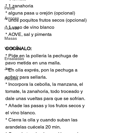
* 1 zanahoria
Pasta
* alguna pasa u orejón (opcional)
Arroces
* unos poquitos frutos secos (opcional)
* 1 vaso de vino blanco
Huevos
* AOVE, sal y pimenta
Masas
COCÍNALO:
Verduras
* Pide en la pollería la pechuga de 
Ensaladas
pavo metida en una malla.
Jars
* En olla exprés, pon la pechuga a 
sofreír para sellarla. 
Patatas
* Incorpora la cebolla, la manzana, el 
tomate, la zanahoria, todo troceado y 
dale unas vueltas para que se sofrían.
* Añade las pasas y los frutos secos y 
el vino blanco.
* Cierra la olla y cuando suban las 
arandelas cuécela 20 min.