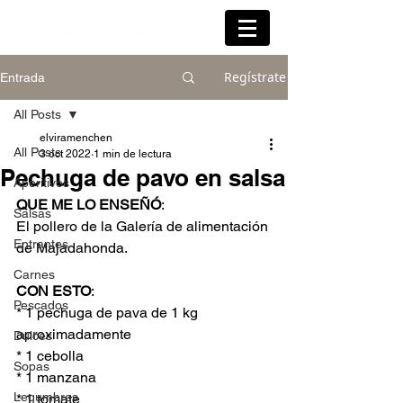
Regístrate
Entrada
All Posts
elviramenchen
All Posts
3 oct 2022
1 min de lectura
Pechuga de pavo en salsa
Aperitivos
QUE ME LO ENSEÑÓ
:
Salsas
El pollero de la Galería de alimentación 
Entrantes
de Majadahonda.
Carnes
CON ESTO
:
Pescados
* 1 pechuga de pava de 1 kg 
aproximadamente
Dulces
* 1 cebolla
Sopas
* 1 manzana
Legumbres
* 1 tomate