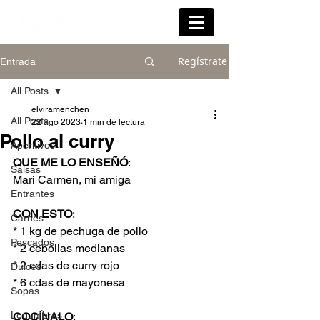
Regístrate
Entrada
All Posts
elviramenchen
All Posts
22 ago 2023
1 min de lectura
Pollo al curry
Aperitivos
QUE ME LO ENSEÑÓ
:
Salsas
Mari Carmen, mi amiga
Entrantes
CON ESTO
:
Carnes
* 1 kg de pechuga de pollo
Pescados
* 2 cebollas medianas
* 2 cdas de curry rojo
Dulces
* 6 cdas de mayonesa
Sopas
Legumbres
COCÍNALO
: