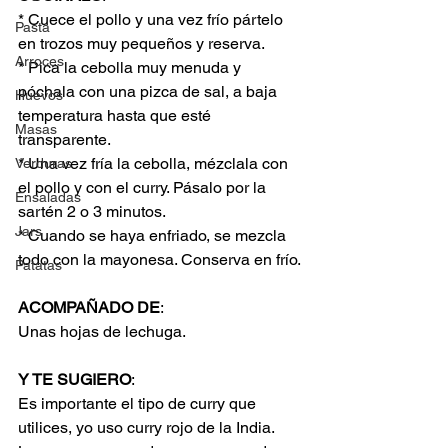
* Cuece el pollo y una vez frío pártelo 
Pasta
en trozos muy pequeños y reserva.
Arroces
* Pica la cebolla muy menuda y 
póchala con una pizca de sal, a baja 
Huevos
temperatura hasta que esté 
Masas
transparente.
* Una vez fría la cebolla, mézclala con 
Verduras
el pollo y con el curry. Pásalo por la 
Ensaladas
sartén 2 o 3 minutos.
Jars
* Cuando se haya enfriado, se mezcla 
todo con la mayonesa. Conserva en frío.
Patatas
ACOMPAÑADO DE
:
Unas hojas de lechuga.
Y TE SUGIERO
:
Es importante el tipo de curry que 
utilices, yo uso curry rojo de la India.