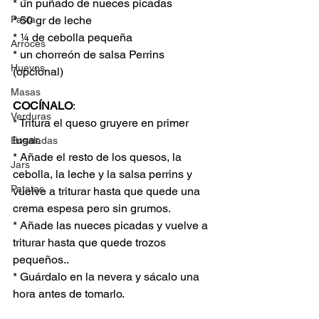
* un puñado de nueces picadas
Pasta
* 50 gr de leche
* ¼ de cebolla pequeña
Arroces
* un chorreón de salsa Perrins 
Huevos
(opcional)
Masas
COCÍNALO
:
Verduras
* Tritura el queso gruyere en primer 
lugar.
Ensaladas
* Añade el resto de los quesos, la 
Jars
cebolla, la leche y la salsa perrins y 
Patatas
vuelve a triturar hasta que quede una 
crema espesa pero sin grumos.
* Añade las nueces picadas y vuelve a 
triturar hasta que quede trozos 
pequeños..
* Guárdalo en la nevera y sácalo una 
hora antes de tomarlo.