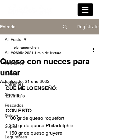
Regístrate
Entrada
All Posts
elviramenchen
All Posts
26 dic 2021
1 min de lectura
Queso con nueces para
Aperitivos
untar
Salsas
Actualizado:
21 ene 2022
Entrantes
QUE ME LO ENSEÑÓ
:
Carnes
Elvirita´s
Pescados
CON ESTO
:
Dulces
*100 gr de queso roquefort
* 200 gr de queso Philadelphia
Sopas
* 150 gr de queso gruyere
Legumbres