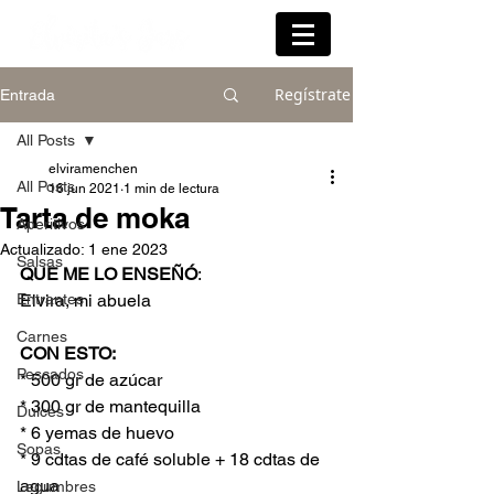
Regístrate
Entrada
All Posts
elviramenchen
All Posts
16 jun 2021
1 min de lectura
Tarta de moka
Aperitivos
Actualizado:
1 ene 2023
Salsas
QUE ME LO ENSEÑÓ
: 
Entrantes
Elvira, mi abuela 
Carnes
CON ESTO:
Pescados
* 500 gr de azúcar 
* 300 gr de mantequilla
Dulces
* 6 yemas de huevo
Sopas
* 9 cdtas de café soluble + 18 cdtas de 
agua
Legumbres