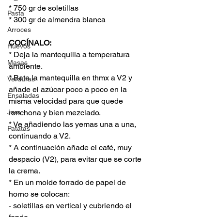
* 750 gr de soletillas
Pasta
* 300 gr de almendra blanca
Arroces
COCÍNALO:
Huevos
* Deja la mantequilla a temperatura 
Masas
ambiente.
* Bate la mantequilla en thmx a V2 y 
Verduras
añade el azúcar poco a poco en la 
Ensaladas
misma velocidad para que quede 
Jars
ronchona y bien mezclado.
* Ve añadiendo las yemas una a una, 
Patatas
continuando a V2.
* A continuación añade el café, muy 
despacio (V2), para evitar que se corte 
la crema.
* En un molde forrado de papel de 
horno se colocan:
- soletillas en vertical y cubriendo el 