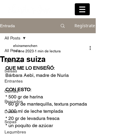
Regístrate
Entrada
All Posts
elviramenchen
All Posts
14 ene 2023
1 min de lectura
Trenza suiza
Aperitivos
QUE ME LO ENSEÑÓ
:
Salsas
Bárbara Aebi, madre de Nuria
Entrantes
CON ESTO
:
Carnes
* 500 gr de harina
Pescados
* 60 gr de mantequilla, textura pomada
* 300 ml de leche templada
Dulces
* 20 gr de levadura fresca
Sopas
* un poquito de azúcar
Legumbres