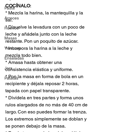
COCÍNALO
:
Pasta
* Mezcla la harina, la mantequilla y la 
Arroces
sal.
* Disuelve la levadura con un poco de 
Huevos
leche y añádela junto con la leche 
Masas
restante. Pon un poquito de azúcar.
* Incorpora la harina a la leche y 
Verduras
mezcla todo bien.
Ensaladas
* Amasa hasta obtener una 
Jars
consistencia elástica y uniforme.
* Pon la masa en forma de bola en un 
Patatas
recipiente y déjala reposar 2 horas, 
tapada con papel transparente.
* Divídela en tres partes y forma unos 
rulos alargados de no más de 40 cm de 
largo. Con eso puedes formar la trenza. 
Los extremos simplemente se doblan y 
se ponen debajo de la masa.