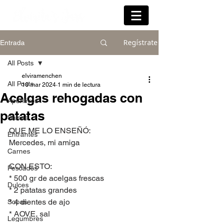
Regístrate
Entrada
All Posts
elviramenchen
All Posts
10 mar 2024
1 min de lectura
Acelgas rehogadas con
Aperitivos
patatas
Salsas
QUE ME LO ENSEÑÓ:
Entrantes
Mercedes, mi amiga
Carnes
CON ESTO:
Pescados
* 500 gr de acelgas frescas
Dulces
* 2 patatas grandes
* 4 dientes de ajo
Sopas
* AOVE, sal
Legumbres