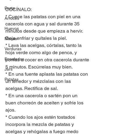
Pasta
COCÍNALO:
* Cuece las patatas con piel en una 
Arroces
cacerola con agua y sal durante 35 
Huevos
minutos desde que empieza a hervir. 
Deja enfriar y quítales la piel.
Masas
* Lava las acelgas, córtalas, tanto la 
Verduras
hoja verde como algo de penca, y 
Ensaladas
ponlas a cocer en otra cacerola durante 
5 minutos. Escúrrelas muy bien.
Jars
* En una fuente aplasta las patatas con 
Patatas
un tenedor y mézclalas con las 
acelgas. Rectifica de sal.
* En una cacerola o sartén pon un 
buen chorreón de aceiten y sofríe los 
ajos.
* Cuando los ajos estén tostados 
incorpora la mezcla de patatas y 
acelgas y rehógalas a fuego medo 