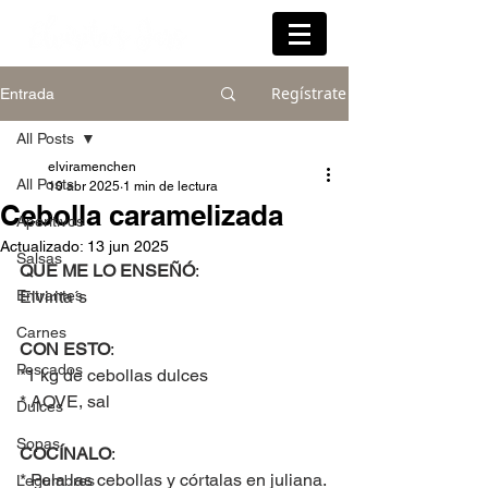
Regístrate
Entrada
All Posts
elviramenchen
All Posts
10 abr 2025
1 min de lectura
Cebolla caramelizada
Aperitivos
Actualizado:
13 jun 2025
Salsas
QUE ME LO ENSEÑÓ
:
Entrantes
Elvirita´s
Carnes
CON ESTO
:
Pescados
*1 kg de cebollas dulces
* AOVE, sal
Dulces
Sopas
COCÍNALO
:
* Pela las cebollas y córtalas en juliana.
Legumbres