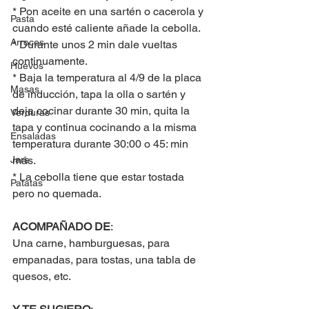
* Pon aceite en una sartén o cacerola y 
Pasta
cuando esté caliente añade la cebolla.
Arroces
* Durante unos 2 min dale vueltas 
continuamente.
Huevos
* Baja la temperatura al 4/9 de la placa 
Masas
de inducción, tapa la olla o sartén y 
deja cocinar durante 30 min, quita la 
Verduras
tapa y continua cocinando a la misma 
Ensaladas
temperatura durante 30:00 o 45: min 
Jars
más.
* La cebolla tiene que estar tostada 
Patatas
pero no quemada.
ACOMPAÑADO DE
:
Una carne, hamburguesas, para 
empanadas, para tostas, una tabla de 
quesos, etc.