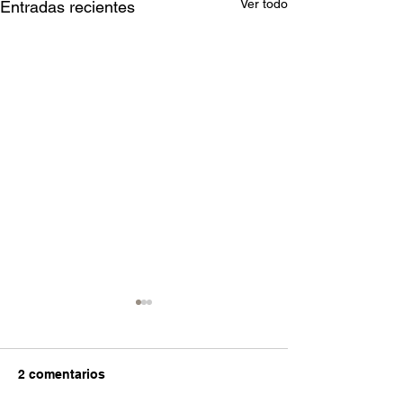
Ver todo
Entradas recientes
2 comentarios
Filetes rusos