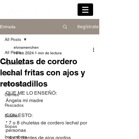
Regístrate
Entrada
All Posts
elviramenchen
All Posts
18 feb 2024
1 min de lectura
Chuletas de cordero
Aperitivos
lechal fritas con ajos y
Salsas
retostadillos
Entrantes
QUE ME LO ENSEÑÓ:
Carnes
Ángela mi madre
Pescados
CON ESTO:
Dulces
* 7 o 8 chuletas de cordero lechal por 
Sopas
personas
Legumbres
* 4 o 6 dientes de ajos gordos