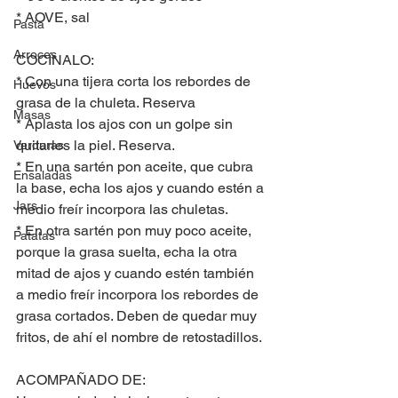
* AOVE, sal
Pasta
Arroces
COCÍNALO:
* Con una tijera corta los rebordes de 
Huevos
grasa de la chuleta. Reserva
Masas
* Aplasta los ajos con un golpe sin 
quitarles la piel. Reserva.
Verduras
* En una sartén pon aceite, que cubra 
Ensaladas
la base, echa los ajos y cuando estén a 
Jars
medio freír incorpora las chuletas.
* En otra sartén pon muy poco aceite, 
Patatas
porque la grasa suelta, echa la otra 
mitad de ajos y cuando estén también 
a medio freír incorpora los rebordes de 
grasa cortados. Deben de quedar muy 
fritos, de ahí el nombre de retostadillos.
ACOMPAÑADO DE: