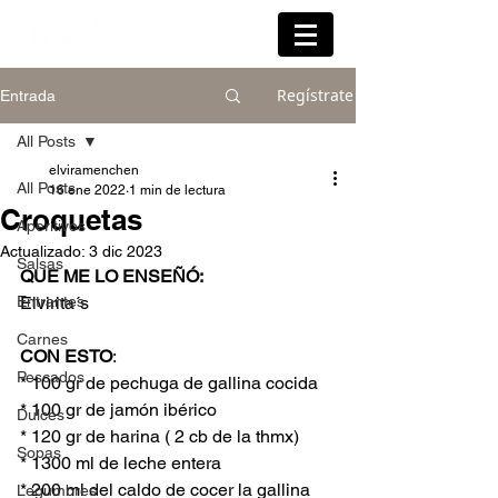
Regístrate
Entrada
All Posts
elviramenchen
All Posts
16 ene 2022
1 min de lectura
Croquetas
Aperitivos
Actualizado:
3 dic 2023
Salsas
QUE ME LO ENSEÑÓ:
Entrantes
Elvirita´s
Carnes
CON ESTO
:
Pescados
* 100 gr de pechuga de gallina cocida
* 100 gr de jamón ibérico 
Dulces
* 120 gr de harina ( 2 cb de la thmx)
Sopas
* 1300 ml de leche entera
* 200 ml del caldo de cocer la gallina
Legumbres