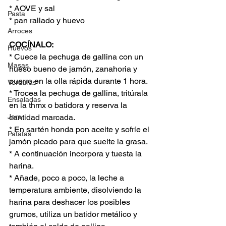
* AOVE y sal
Pasta
* pan rallado y huevo
Arroces
COCÍNALO:
Huevos
* Cuece la pechuga de gallina con un 
Masas
hueso bueno de jamón, zanahoria y 
puerro en la olla rápida durante 1 hora.
Verduras
* Trocea la pechuga de gallina, tritúrala 
Ensaladas
en la thmx o batidora y reserva la 
Jars
cantidad marcada.
* En sartén honda pon aceite y sofríe el 
Patatas
jamón picado para que suelte la grasa.
* A continuación incorpora y tuesta la 
harina.
* Añade, poco a poco, la leche a 
temperatura ambiente, disolviendo la 
harina para deshacer los posibles 
grumos, utiliza un batidor metálico y 