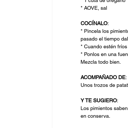
* 1 cdta de orégano
* AOVE, sal
COCÍNALO
:
* Pincela los pimien
pasado el tiempo dal
* Cuando estén fríos 
* Ponlos en una fuent
Mezcla todo bien.
ACOMPAÑADO DE
:
Unos trozos de patat
Y TE SUGIERO
:
Los pimientos saben
en conserva.