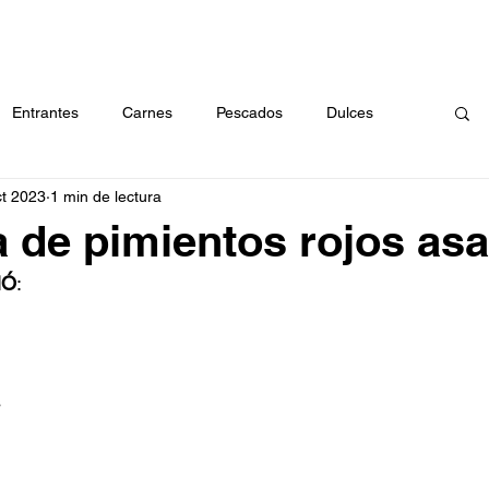
RECETAS
CÓMO EMBOTAR
ABOUT
CONTACTO
BU
Entrantes
Carnes
Pescados
Dulces
ct 2023
1 min de lectura
a
Arroces
Huevos
Masas
Verduras
 de pimientos rojos as
ÑÓ
:
s