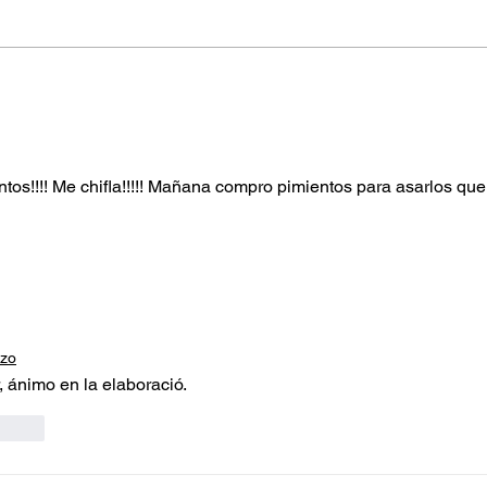
Aguacates rellenos
Endi
cabr
!!!! Me chifla!!!!! Mañana compro pimientos para asarlos que
azo
, ánimo en la elaboració.
cionar