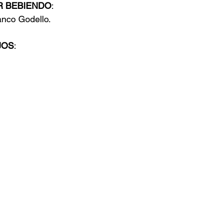
R BEBIENDO
:
anco Godello.
JOS
: