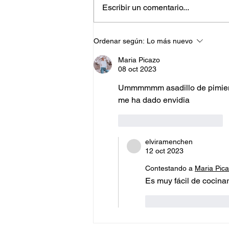
Escribir un comentario...
Pimientos del piquillo
Ordenar según:
Lo más nuevo
rellenos de calamar
Maria Picazo
08 oct 2023
Ummmmmm asadillo de pimientos
me ha dado envidia 
Me gusta
Reaccionar
elviramenchen
12 oct 2023
Contestando a
Maria Pic
Es muy fácil de cocinar
Me gusta
Reac