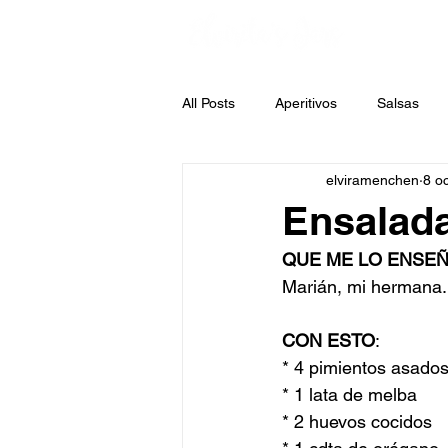
All Posts
Aperitivos
Salsas
elviramenchen
8 o
Sopas
Legumbres
Past
Ensalada
QUE ME LO ENSE
Ensaladas
Jars
Patatas
Marián, mi hermana.
CON ESTO
:
* 4 pimientos asado
* 1 lata de melba
* 2 huevos cocidos