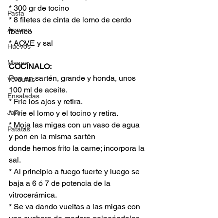
* 300 gr de tocino
Pasta
* 8 filetes de cinta de lomo de cerdo 
Arroces
ibérico
* AOVE y sal
Huevos
Masas
COCÍNALO:
Pon en sartén, grande y honda, unos 
Verduras
100 ml de aceite.
Ensaladas
* Fríe los ajos y retira.
Jars
* Fríe el lomo y el tocino y retira.
* Moja las migas con un vaso de agua 
Patatas
y pon en la misma sartén
donde hemos frito la carne; incorpora la 
sal.
* Al principio a fuego fuerte y luego se 
baja a 6 ó 7 de potencia de la 
vitrocerámica.
* Se va dando vueltas a las migas con 