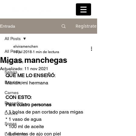
Regístrate
Entrada
All Posts
elviramenchen
All Posts
18 jul 2018
1 min de lectura
Migas manchegas
Aperitivos
Actualizado:
11 nov 2021
Salsas
QUE ME LO ENSEÑÓ
: 
Entrantes
Marián, mi hermana 
Carnes
CON ESTO
:
Pescados
Para cuatro personas
* 1 bolsa de pan cortado para migas
Dulces
* 1 vaso de agua
Sopas
* 100 ml de aceite
* 8 dientes de ajo con piel
Legumbres