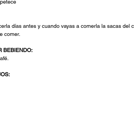
apetece 
cerla días antes y cuando vayas a comerla la sacas del 
e comer. 
 BEBIENDO:
fé. 
OS: