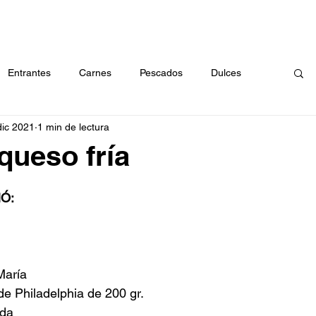
RECETAS
CÓMO EMBOTAR
ABOUT
CONTACTO
BU
Entrantes
Carnes
Pescados
Dulces
dic 2021
1 min de lectura
a
Arroces
Huevos
Masas
Verduras
queso fría
Ó: 
María
de Philadelphia de 200 gr.
ida