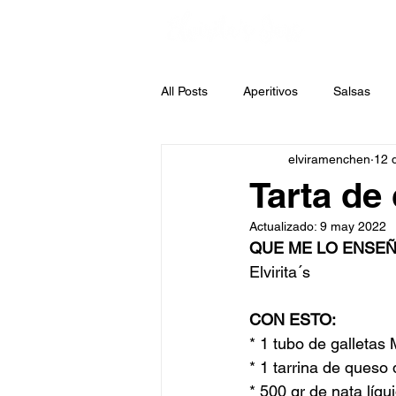
All Posts
Aperitivos
Salsas
elviramenchen
12 
Sopas
Legumbres
Past
Tarta de 
Actualizado:
9 may 2022
Ensaladas
Jars
Patatas
QUE ME LO ENSEÑ
Elvirita´s 
CON ESTO:
* 1 tubo de galletas 
* 1 tarrina de queso 
* 500 gr de nata líqu