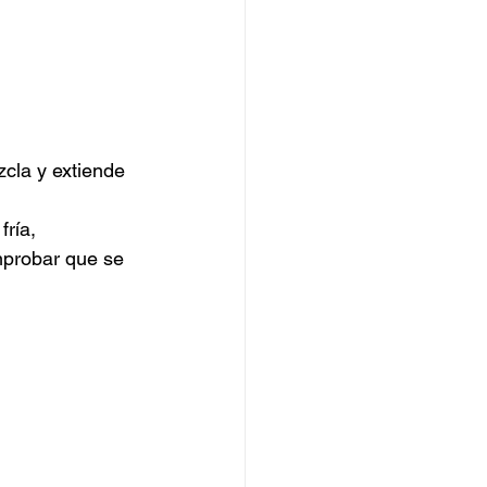
zcla y extiende 
ría, 
mprobar que se 