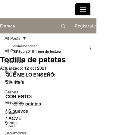
Regístrate
Entrada
All Posts
elviramenchen
All Posts
12 ago 2018
1 min de lectura
Tortilla de patatas
Aperitivos
Actualizado:
12 oct 2021
Salsas
QUE ME LO ENSEÑÓ:
Entrantes
Elvirita´s 
Carnes
CON ESTO:
Pescados
* 1 kg de patatas
* 6 huevos
Dulces
* AOVE
Sopas
* sal
Legumbres