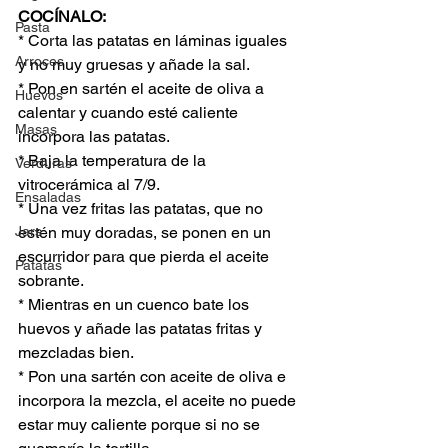
COCÍNALO:
Pasta
* Corta las patatas en láminas iguales 
Arroces
y no muy gruesas y añade la sal.
* Pon en sartén el aceite de oliva a 
Huevos
calentar y cuando esté caliente 
Masas
incorpora las patatas.
* Baja la temperatura de la 
Verduras
vitrocerámica al 7/9.
Ensaladas
* Una vez fritas las patatas, que no 
Jars
estén muy doradas, se ponen en un 
escurridor para que pierda el aceite 
Patatas
sobrante.
* Mientras en un cuenco bate los 
huevos y añade las patatas fritas y 
mezcladas bien.
* Pon una sartén con aceite de oliva e 
incorpora la mezcla, el aceite no puede 
estar muy caliente porque si no se 